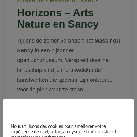
ZOMERTIP • MASSIF DU SANCY
Horizons – Arts
Nature en Sancy
Tijdens de zomer verandert het
Massif du
Sancy
in een bijzonder
openluchtmuseum. Verspreid door het
landschap vind je indrukwekkende
kunstwerken die speciaal zijn ontworpen
voor de plek waar ze staan.
Wandel over bergpaden, door bossen en
langs vulkanische landschappen en laat je
verrassen door hedendaagse kunst die
Nous utilisons des cookies pour améliorer votre
expérience de navigation, analyser le trafic du site et
volledig opgaat in de natuur. Een unieke