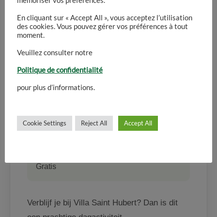
mémoriser vos préférences.
combinatie van wandelen, cultuur en
En cliquant sur « Accept All », vous acceptez l’utilisation
prachtige vergezichten.
des cookies. Vous pouvez gérer vos préférences à tout
moment.
Veuillez consulter notre
Wanneer
Politique de confidentialité
20 juni t/m 27 september 2026
pour plus d’informations.
Perfect voor
Wandelaars, natuurliefhebbers en
Cookie Settings
Reject All
Accept All
fotografen
Toegang
Gratis
Verblijf je bij Villa Saint Hubert? Dan is dit