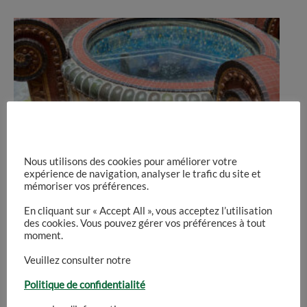
Nous utilisons des cookies pour améliorer votre
expérience de navigation, analyser le trafic du site et
mémoriser vos préférences.
Thermale baden van Le Mont-Dore
En cliquant sur « Accept All », vous acceptez l’utilisation
des cookies. Vous pouvez gérer vos préférences à tout
moment.
Le Mont-Dore, gelegen in het Massif Central in
Frankrijk, is…
Veuillez consulter notre
Lees meer
Politique de confidentialité