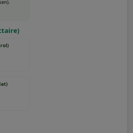
sen).
ctaire)
rol)
dat)