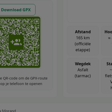
Download GPX
Afstand
Hoo
165 km
≈
(officiële
etappe)
Wegdek
St
Asfalt
~
(tarmac)
fie
de QR-code om de GPX-route
V
 op je telefoon te openen
oix Morand