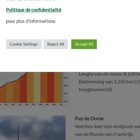
Dore op een hoogte van 145
Politique de confidentialité
hele jaar door geopend, kan 
pour plus d’informations.
tijdelijk afgesloten zijn doo
Cookie Settings
Reject All
Accept All
Col de la Geneste:
Route: vertrek van het gehuc
Lengte van de route: 8.160 
Beklimming van 5.250 km (1
hoogteverschil)
Puy de Dome
Veertien keer een eindpunt va
van de Ronde van Frankrijk.