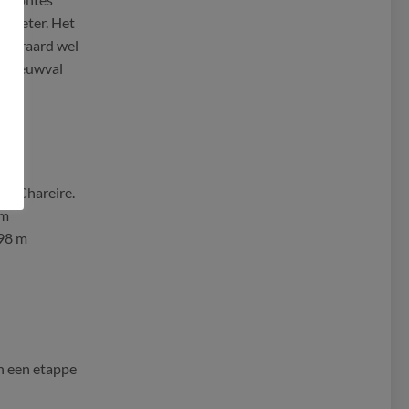
1 meter. Het
uiteraard wel
r sneeuwval
ht Chareire.
km
98 m
n een etappe