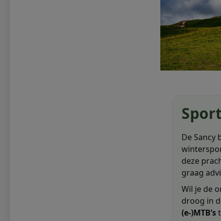
Sport
De Sancy b
winterspor
deze prach
graag advi
Wil je de 
droog in d
(e-)MTB’s
t