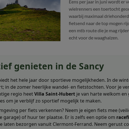
Eens per jaar in juni wordt er 
wielrenners een toertocht geo
waarbij maximaal driehonderd
fietsend naar de top mogen rijd
een mtb route die je mag rijden
echt voor de waaghalzen.
ief genieten in de Sancy
iedt het hele jaar door sportieve mogelijkheden. In de wint
t; in de zomer heerlijke wandel- en fietstochten. Voor je verb
tige regio heet
Villa Saint-Hubert
je van harte welkom en
es om je verblijf zo sportief mogelijk te maken.
omgeving per fiets verkennen? Neem je eigen fiets mee (veil
e garage) of huur ter plaatse. Er is zelfs een optie om
racef
e laten bezorgen vanuit Clermont-Ferrand. Neem gerust co