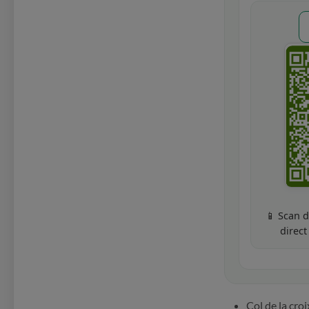
📱 Scan 
direct
Col de la cr