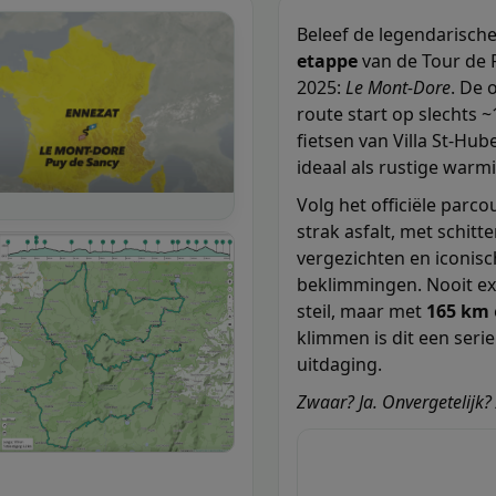
Beleef de legendarisch
etappe
van de Tour de 
2025:
Le Mont-Dore
. De o
route start op slechts 
fietsen van Villa St-Hub
ideaal als rustige warm
Volg het officiële parco
strak asfalt, met schitt
vergezichten en iconis
beklimmingen. Nooit e
steil, maar met
165 km
klimmen is dit een seri
uitdaging.
Zwaar? Ja. Onvergetelijk?