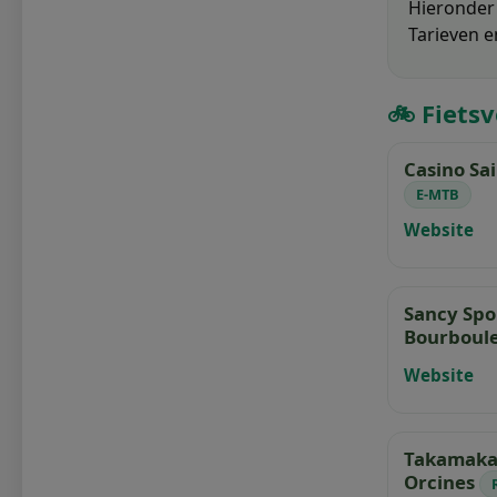
Hieronder 
Tarieven e
🚲 Fietsv
Casino Sa
E-MTB
Website
Sancy Spo
Bourboul
Website
Takamaka 
Orcines