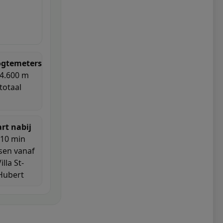
gtemeters
 4.600 m
totaal
art nabij
10 min
tsen vanaf
illa St-
Hubert