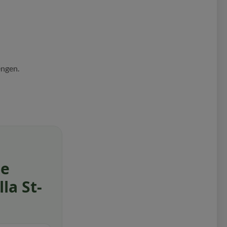
engen.
de
la St-