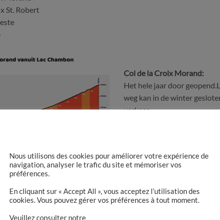
ix St. Robert
neste
e
Col de la Croix Morand:
Het hele jaar door geopend.L
weg kan in de winter gesloten
verkeer.
Werd in 2008 voor het laat
in de Tour.
Nous utilisons des cookies pour améliorer votre expérience de
navigation, analyser le trafic du site et mémoriser vos
préférences.
Col de la Croix St. Robert
En cliquant sur « Accept All », vous acceptez l’utilisation des
Het is de hoogste berg van d
cookies. Vous pouvez gérer vos préférences à tout moment.
Het biedt een prachtig uitzic
Veuillez consulter notre
Couze Chambon-vallei en d