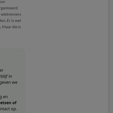
voor
rganiseerd
 wielrenners
en. Er is wel
. Maar die is
er
lijf in
 geven we
ig en
ietsen of
ntact op.