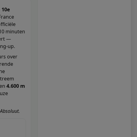
e
10e
France
fficiële
~10 minuten
ert —
ing-up.
urs over
erende
che
xtreem
en
4.600 m
euze
 Absoluut.