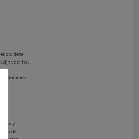
et op: deze
 zijn voor het
st beklommen
e Sancy.
ht op de
e Montes