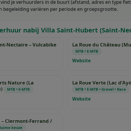
vind je verhuurders in de buurt (afstand, adres en type fiet
n begeleiding variëren per periode en groepsgrootte.
erhuur nabij Villa Saint-Hubert (Saint-Ne
int-Nectaire – Vulcabike
La Roue du Château (Mu
MTB • E-MTB
Website
rts Nature (La
La Roue Verte (Lac d’Ay
e)
MTB • E-MTB
MTB • E-MTB • Gravel • Race
Website
– Clermont-Ferrand /
Ruime keuze