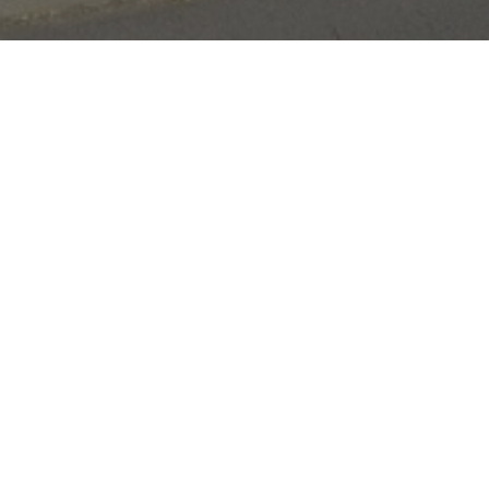
Video impression
You can get an impression of Villa St. Hubert and its
surroundings…
Video
Media error: Format(s) not supported or source(s) not found
Player
Download File: https://villasthubert.com/wp-content/uploads/2022/10/Promo-film-
Villa-St.-Hubert-2023-1.mp4?_=1