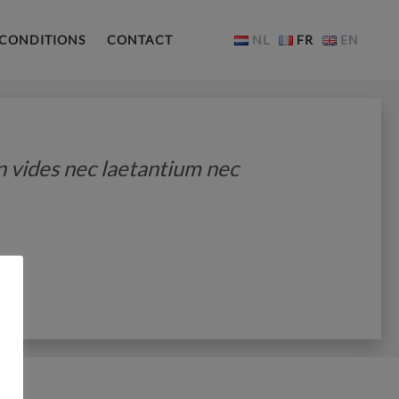
 CONDITIONS
CONTACT
NL
FR
EN
 vides nec laetantium nec