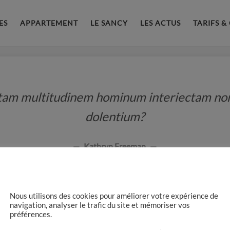
ES
APPARTEMENT
LE SANCY
LES ACTUS
TARIFS &
ntam multitudinem hominum interiectam non
dolentium?
Kathryn Freeman
Nous utilisons des cookies pour améliorer votre expérience de
navigation, analyser le trafic du site et mémoriser vos
préférences.