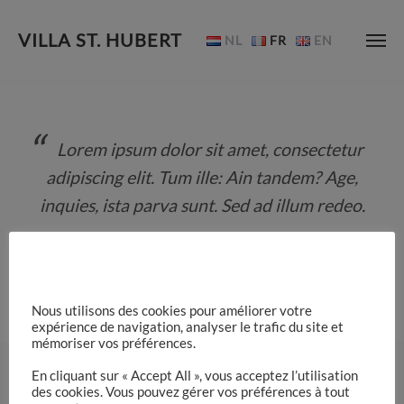
VILLA ST. HUBERT
NL
FR
EN
Skip
to
content
Lorem ipsum dolor sit amet, consectetur
adipiscing elit. Tum ille: Ain tandem? Age,
inquies, ista parva sunt. Sed ad illum redeo.
Jordan Myers
Nous utilisons des cookies pour améliorer votre
expérience de navigation, analyser le trafic du site et
mémoriser vos préférences.
En cliquant sur « Accept All », vous acceptez l’utilisation
des cookies. Vous pouvez gérer vos préférences à tout